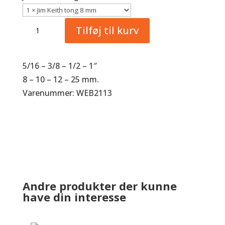
Jim
Tilføj til kurv
Keith
Smedetang
antal
5/16 – 3/8 – 1/2 – 1″
8 – 10 – 12 – 25 mm.
Varenummer: WEB2113
Andre produkter der kunne
have din interesse