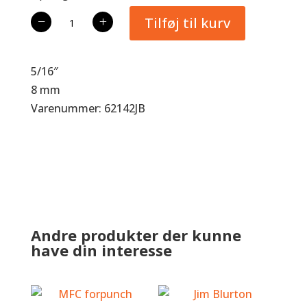
Jim
−
+
Tilføj til kurv
Blurton
Stud
Punch
5/16″
antal
8 mm
Varenummer: 62142JB
Andre produkter der kunne
have din interesse