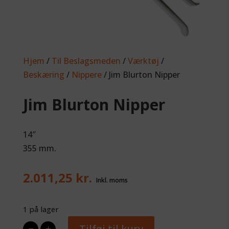
Hjem
/
Til Beslagsmeden
/
Værktøj
/
Beskæring
/
Nippere
/ Jim Blurton Nipper
Jim Blurton Nipper
14″
355 mm.
2.011,25
kr.
1 på lager
−
Jim
+
Tilføj til kurv