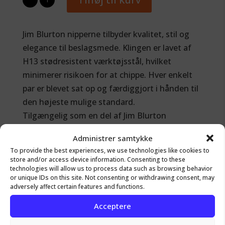
Blurton
Nipper
Jim Blurton nipperne tilbyder kvalitet, stil og
antal
elegance til beslagsmede. Klingen er lavet af
H13 stødresistent værktøjsstål, hvilket
minimerer risikoen for at chippe. Hver enkelt
par er blevet sat op og færdiggjort i hånden til
den højeste mulige standard.
Tilgængelig som en del af Jim Blurton
Professional Farrier Tool-serien, udviklet og
Administrer samtykke
testet på Jims smedje i Midt-Wales. De er
To provide the best experiences, we use technologies like cookies to
blevet testet af nogle af verdens førende
store and/or access device information. Consenting to these
technologies will allow us to process data such as browsing behavior
beslagsmede og hesteeksperter.
or unique IDs on this site. Not consenting or withdrawing consent, may
Varenummer: 13001JB
adversely affect certain features and functions.
Acceptere