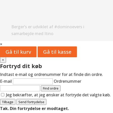
Berger’s er udviklet af #dominoevers i
samarbejde med Itino
×
Gå til kurv
Gå til kasse
×
Fortryd dit køb
Indtast e-mail og ordrenummer for at finde din ordre.
E-mail
Ordrenummer
Find ordre
Jeg bekræfter, at jeg ønsker at fortryde det valgte køb.
Tilbage
Send fortrydelse
Tak. Din fortrydelse er modtaget.