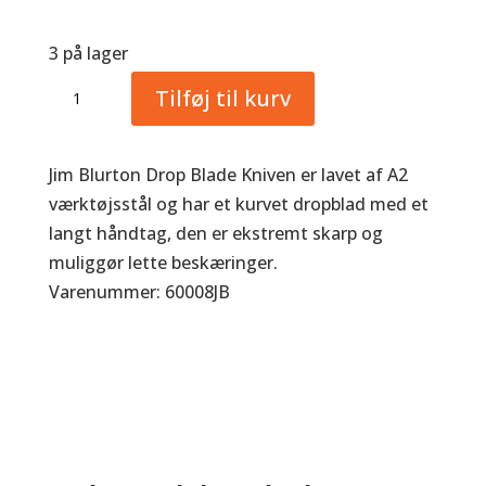
3 på lager
Jim
Tilføj til kurv
Blurton
Drop
Blade
Jim Blurton Drop Blade Kniven er lavet af A2
Knife
værktøjsstål og har et kurvet dropblad med et
antal
langt håndtag, den er ekstremt skarp og
muliggør lette beskæringer.
Varenummer: 60008JB