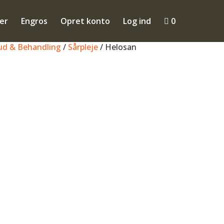
ler
Engros
Opret konto
Log ind

0
kud & Behandling
/
Sårpleje
/ Helosan