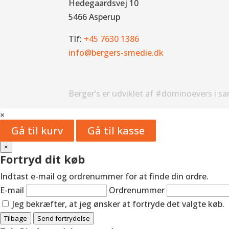
Hedegaardsvej 10
5466 Asperup
Tlf:
+45 7630 1386
info@bergers-smedie.dk
Berger’s er udviklet af #dominoevers i s
×
Gå til kurv
Gå til kasse
×
Fortryd dit køb
Indtast e-mail og ordrenummer for at finde din ordre.
E-mail
Ordrenummer
Jeg bekræfter, at jeg ønsker at fortryde det valgte køb.
Tilbage
Send fortrydelse