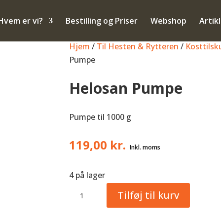
Hvem er vi?
Bestilling og Priser
Webshop
Artik
Hjem
/
Til Hesten & Rytteren
/
Kosttils
Pumpe
Helosan Pumpe
Pumpe til 1000 g
119,00
kr.
4 på lager
Helosan
Tilføj til kurv
Pumpe
antal