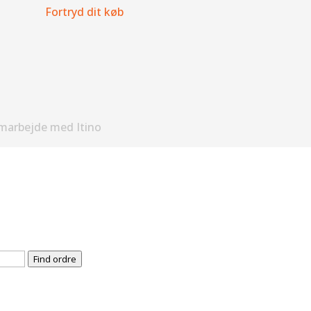
Fortryd dit køb
amarbejde med Itino
Find ordre