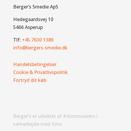
Berger’s Smedie ApS
Hedegaardsvej 10
5466 Asperup
Tlf:
+45 7630 1386
info@bergers-smedie.dk
Handelsbetingelser
Cookie & Privatlivspolitik
Fortryd dit køb
Berger’s er udviklet af #dominoevers i
samarbejde med Itino