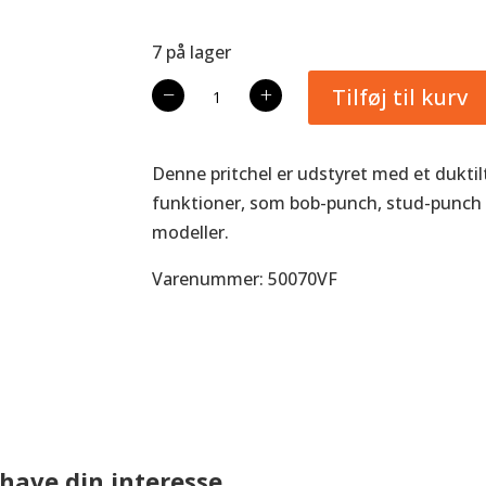
7 på lager
VFT
−
+
Tilføj til kurv
HB
Pritchel
antal
Denne pritchel er udstyret med et duktilt
funktioner, som bob-punch, stud-punch og
modeller.
Varenummer: 50070VF
have din interesse