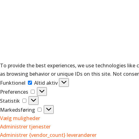
To provide the best experiences, we use technologies like 
as browsing behavior or unique IDs on this site. Not conse
Funktionel
Funktionel
Altid aktiv
Preferences
Preferences
Statistik
Statistik
Markedsføring
Markedsføring
Vælg muligheder
Administrer tjenester
Administrer {vendor_count} leverandører