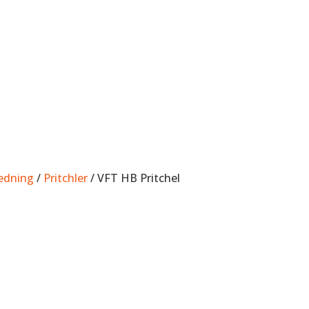
edning
/
Pritchler
/ VFT HB Pritchel