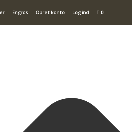
ler
Engros
Opret konto
Log ind

0