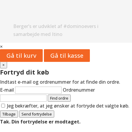
Berger’s er udviklet af #dominoevers i
samarbejde med Itino
×
Gå til kurv
Gå til kasse
×
Fortryd dit køb
Indtast e-mail og ordrenummer for at finde din ordre.
E-mail
Ordrenummer
Find ordre
Jeg bekræfter, at jeg ønsker at fortryde det valgte køb.
Tilbage
Send fortrydelse
Tak. Din fortrydelse er modtaget.