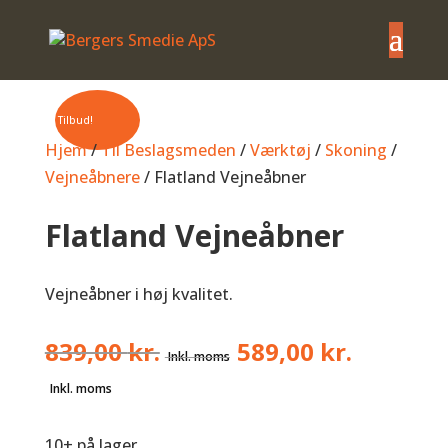
Tilbud!
Hjem
/
Til Beslagsmeden
/
Værktøj
/
Skoning
/
Vejneåbnere
/ Flatland Vejneåbner
Flatland Vejneåbner
Vejneåbner i høj kvalitet.
Den
839,00
kr.
589,00
kr.
oprindelige
Den
pris
aktuelle
var:
pris
10+ på lager