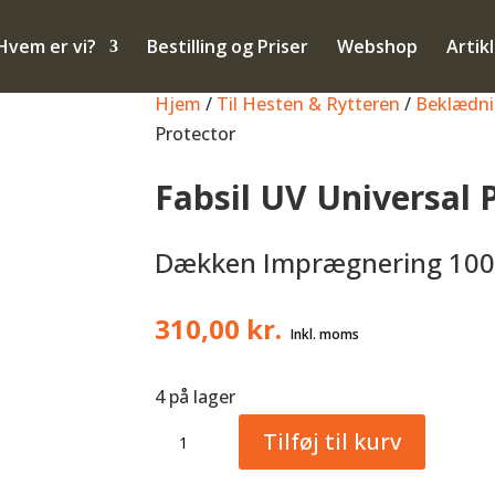
Hvem er vi?
Bestilling og Priser
Webshop
Artik
Hjem
/
Til Hesten & Rytteren
/
Beklædn
Protector
Fabsil UV Universal 
Dækken Imprægnering 100
310,00
kr.
4 på lager
Fabsil
Tilføj til kurv
UV
Universal