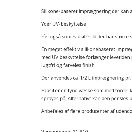
Protector
Silikone-baseret imprægnering der kan a
antal
Yder UV-beskyttelse
Fås også som Fabsil Gold der har større 
En meget effektiv silikonebaseret imprægne
med UV beskyttelse forlænger levetiden p
lugtfri og farveløs finish.
Der anvendes ca. 1/2 L imprægnering pr.
Fabsil er en tynd væske som med fordel 
sprayes på, Alternativt kan den pensles 
Anbefales af flere producenter af udendør
Varenummer: 21-310