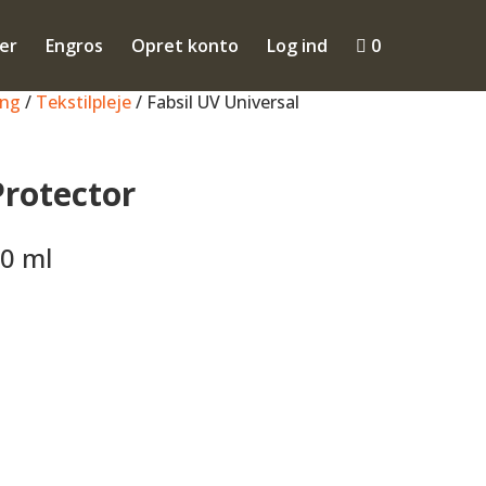
ler
Engros
Opret konto
Log ind

0
ing
/
Tekstilpleje
/ Fabsil UV Universal
Protector
0 ml