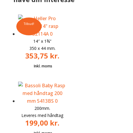
Tilbud!
14″ x
1¾”
350 x 44 mm.
353,75
kr.
200mm.
Leveres med håndtag
199,00
kr.