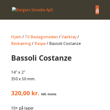
Hjem
/
Til Beslagsmeden
/
Værktøj
/
Beskæring
/
Raspe
/ Bassoli Costanze
Bassoli Costanze
14″ x 2″
350 x 50 mm.
320,00
kr.
10+ på lager