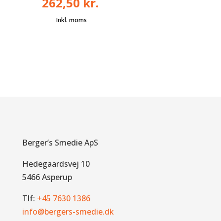
262,50
kr.
Den
oprindelige
Den
pris
aktuelle
var:
pris
328,75 kr..
er:
262,50 kr..
Berger’s Smedie ApS
Hedegaardsvej 10
5466 Asperup
Tlf:
+45 7630 1386
info@bergers-smedie.dk