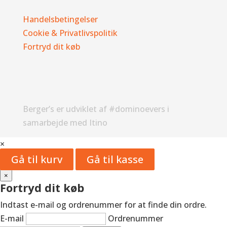
Handelsbetingelser
Cookie & Privatlivspolitik
Fortryd dit køb
Berger’s er udviklet af #dominoevers i
samarbejde med Itino
×
Gå til kurv
Gå til kasse
×
Fortryd dit køb
Indtast e-mail og ordrenummer for at finde din ordre.
E-mail
Ordrenummer