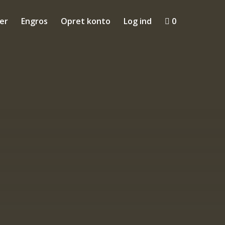
ler
Engros
Opret konto
Log ind

0