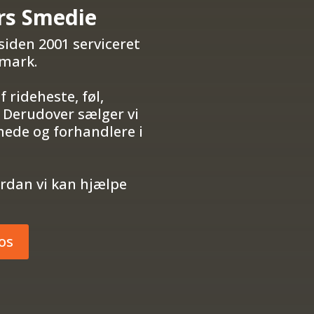
rs Smedie
siden 2001 serviceret
nmark.
af rideheste, føl,
Derudover sælger vi
mede og forhandlere i
ordan vi kan hjælpe
os