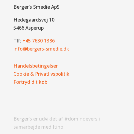
Berger’s Smedie ApS
Hedegaardsvej 10
5466 Asperup
Tlf:
+45 7630 1386
info@bergers-smedie.dk
Handelsbetingelser
Cookie & Privatlivspolitik
Fortryd dit køb
Berger’s er udviklet af #dominoevers i
samarbejde med Itino