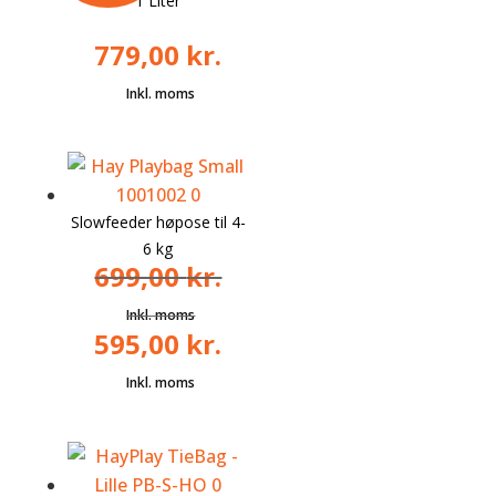
1 Liter
779,00
kr.
Slowfeeder høpose til 4-
6 kg
699,00
kr.
595,00
kr.
Den
oprindelige
Den
pris
aktuelle
var:
pris
699,00 kr..
er:
595,00 kr..