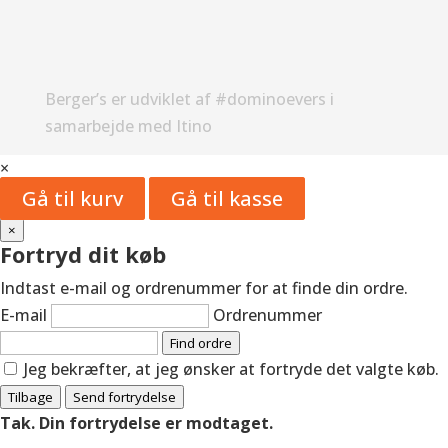
Berger’s er udviklet af #dominoevers i
samarbejde med Itino
×
Gå til kurv
Gå til kasse
×
Fortryd dit køb
Indtast e-mail og ordrenummer for at finde din ordre.
E-mail
Ordrenummer
Find ordre
Jeg bekræfter, at jeg ønsker at fortryde det valgte køb.
Tilbage
Send fortrydelse
Tak. Din fortrydelse er modtaget.