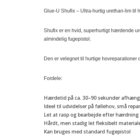
White
Glue-U Shufix – Ultra-hurtig urethan-lim til 
antal
Shufix er en hvid, superhurtigt hærdende ure
almindelig fugepistol.
Den er velegnet til hurtige hovreparationer o
Fordele:
Hærdetid på ca. 30–90 sekunder afhæng
Ideel til udvidelser på føllehov, små rep
Let at rasp og bearbejde efter hærdning
Hårdt, men stadig let fleksibelt material
Kan bruges med standard fugepistol