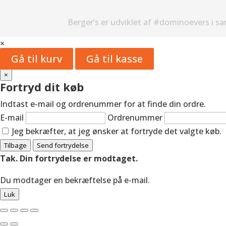
Berger’s er udviklet af #dominoevers i s
×
Gå til kurv
Gå til kasse
×
Fortryd dit køb
Indtast e-mail og ordrenummer for at finde din ordre.
E-mail
Ordrenummer
Jeg bekræfter, at jeg ønsker at fortryde det valgte køb.
Tilbage
Send fortrydelse
Tak. Din fortrydelse er modtaget.
Du modtager en bekræftelse på e-mail.
Luk