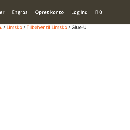
ler
Engros
Opret konto
Log ind

0
.
/
Limsko
/
Tilbehør til Limsko
/ Glue-U