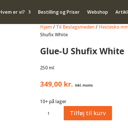
Hvem er vi?
Bestilling og Priser
Webshop
Artik
Hjem
/
Til Beslagsmeden
/
Hestesko mm
Shufix White
Glue-U Shufix White
250 ml
349,00
kr.
10+ på lager
Glue-
Tilføj til kurv
U
Shufix