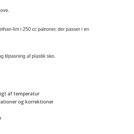
hove.
than-lim i 250 cc patroner, der passer i en
g tilpasning af plastik sko.
igt af temperatur
arationer og korrektioner
e