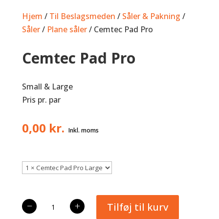
Hjem
/
Til Beslagsmeden
/
Såler & Pakning
/
Såler
/
Plane såler
/ Cemtec Pad Pro
Cemtec Pad Pro
Small & Large
Pris pr. par
0,00
kr.
Cemtec
−
+
Tilføj til kurv
Pad