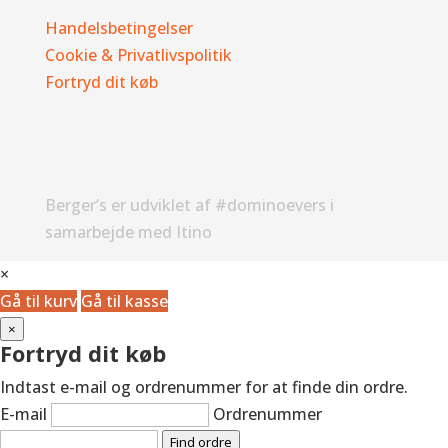
Handelsbetingelser
Cookie & Privatlivspolitik
Fortryd dit køb
Berger’s er udviklet af #dominoevers i
samarbejde med Itino
×
Gå til kurv
Gå til kasse
×
Fortryd dit køb
Indtast e-mail og ordrenummer for at finde din ordre.
E-mail
Ordrenummer
Find ordre